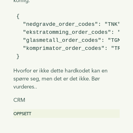
konfig.
{

  "nedgravde_order_codes": "TNK",

  "ekstratomming_order_codes": "TEK"
  "glasmetall_order_codes": "TGM",

  "komprimator_order_codes": "TRE,TH
}
Hvorfor er ikke dette hardkodet kan en
spørre seg, men det er det ikke. Bør
vurderes..
CRM
OPPSETT