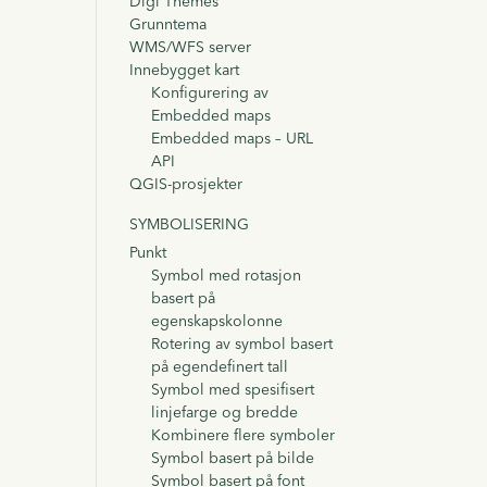
Digi Themes
Grunntema
WMS/WFS server
Innebygget kart
Konfigurering av
Embedded maps
Embedded maps – URL
API
QGIS-prosjekter
SYMBOLISERING
Punkt
Symbol med rotasjon
basert på
egenskapskolonne
Rotering av symbol basert
på egendefinert tall
Symbol med spesifisert
linjefarge og bredde
Kombinere flere symboler
Symbol basert på bilde
Symbol basert på font