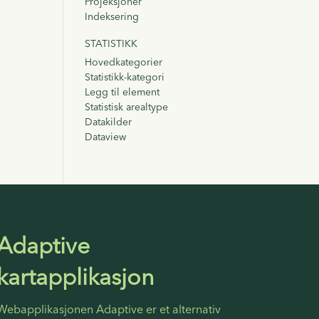
Projeksjoner
Indeksering
STATISTIKK
Hovedkategorier
Statistikk-kategori
Legg til element
Statistisk arealtype
Datakilder
Dataview
Adaptive
kartapplikasjon
Webapplikasjonen Adaptive er et alternativ