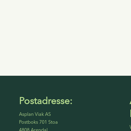
Postadresse:
Asplan Viak AS
Postboks 701 Stoa
4808 Arendal