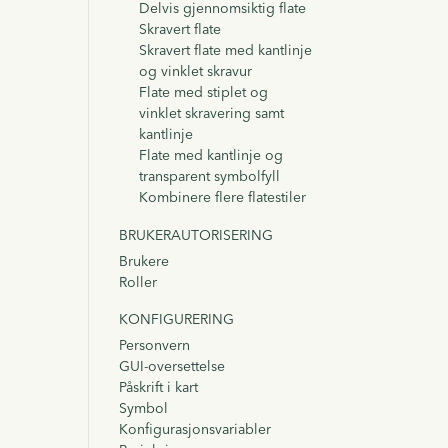
Delvis gjennomsiktig flate
Skravert flate
Skravert flate med kantlinje
og vinklet skravur
Flate med stiplet og
vinklet skravering samt
kantlinje
Flate med kantlinje og
transparent symbolfyll
Kombinere flere flatestiler
BRUKERAUTORISERING
Brukere
Roller
KONFIGURERING
Personvern
GUI-oversettelse
Påskrift i kart
Symbol
Konfigurasjonsvariabler