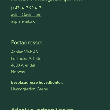
(+47) 417 99 417
avinet@avinet.no
asplanviak.no
Postadresse:
Asplan Viak AS
Postboks 701 Stoa
4808 Arendal
Norway
Besøksadresse hovedkontor:
Havnegården, Barbu
Adaptive kartapplikasjon