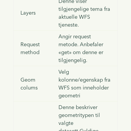
Denne viser
tilgjengelige tema fra
Layers
aktuelle WFS
tjeneste.
Angir request
Request
metode. Anbefaler
method
«get» om denne er
tilgjengelig.
Velg
Geom
kolonne/egenskap fra
colums
WFS som inneholder
geometri
Denne beskriver
geometritypen til
valgte
datasett.Gyldige