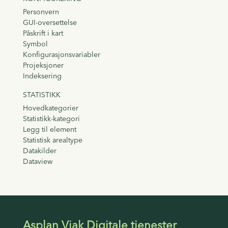
Personvern
GUI-oversettelse
Påskrift i kart
Symbol
Konfigurasjonsvariabler
Projeksjoner
Indeksering
STATISTIKK
Hovedkategorier
Statistikk-kategori
Legg til element
Statistisk arealtype
Datakilder
Dataview
Asplan Viak Digitale tjenester