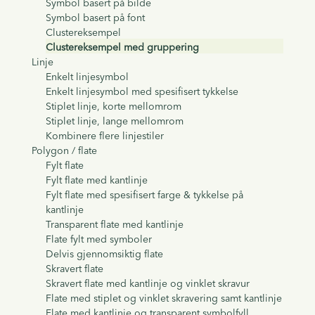
Symbol basert på bilde
Symbol basert på font
Clustereksempel
Clustereksempel med gruppering
Linje
Enkelt linjesymbol
Enkelt linjesymbol med spesifisert tykkelse
Stiplet linje, korte mellomrom
Stiplet linje, lange mellomrom
Kombinere flere linjestiler
Polygon / flate
Fylt flate
Fylt flate med kantlinje
Fylt flate med spesifisert farge & tykkelse på
kantlinje
Transparent flate med kantlinje
Flate fylt med symboler
Delvis gjennomsiktig flate
Skravert flate
Skravert flate med kantlinje og vinklet skravur
Flate med stiplet og vinklet skravering samt kantlinje
Flate med kantlinje og transparent symbolfyll