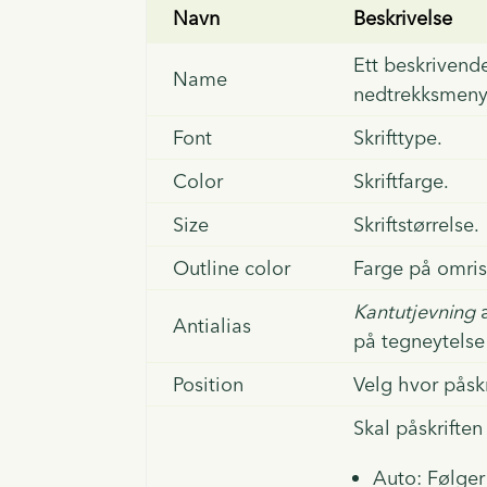
Navn
Beskrivelse
Ett beskrivend
Name
nedtrekksmeny
Font
Skrifttype.
Color
Skriftfarge.
Size
Skriftstørrelse.
Outline color
Farge på omris
Kantutjevning
a
Antialias
på tegneytelse
Position
Velg hvor påskr
Skal påskrifte
Auto: Følger