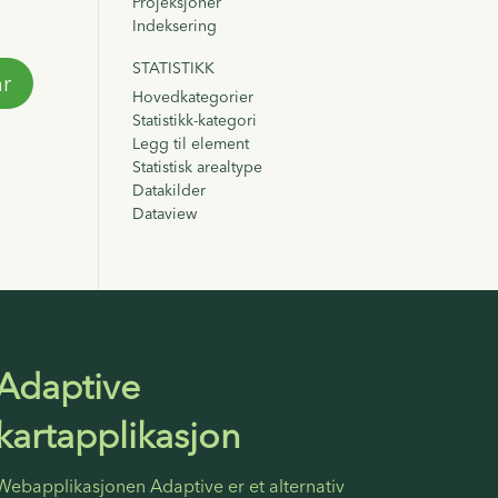
Projeksjoner
Indeksering
STATISTIKK
Hovedkategorier
Statistikk-kategori
Legg til element
Statistisk arealtype
Datakilder
Dataview
Adaptive
kartapplikasjon
Webapplikasjonen Adaptive er et alternativ