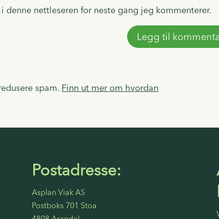
e i denne nettleseren for neste gang jeg kommenterer.
 redusere spam.
Finn ut mer om hvordan
Postadresse:
Asplan Viak AS
Postboks 701 Stoa
4808 Arendal