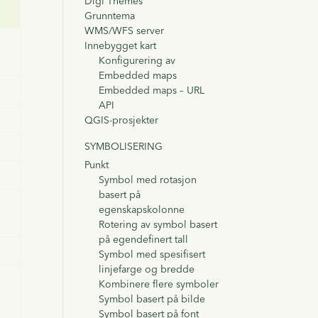
Digi Themes
s
Grunntema
WMS/WFS server
Innebygget kart
Konfigurering av
Embedded maps
Embedded maps – URL
API
QGIS-prosjekter
SYMBOLISERING
Punkt
Symbol med rotasjon
basert på
egenskapskolonne
Rotering av symbol basert
på egendefinert tall
Symbol med spesifisert
linjefarge og bredde
Kombinere flere symboler
Symbol basert på bilde
Symbol basert på font