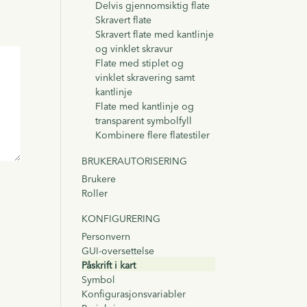
Delvis gjennomsiktig flate
Skravert flate
Skravert flate med kantlinje
og vinklet skravur
Flate med stiplet og
vinklet skravering samt
kantlinje
Flate med kantlinje og
transparent symbolfyll
Kombinere flere flatestiler
BRUKERAUTORISERING
Brukere
Roller
KONFIGURERING
Personvern
GUI-oversettelse
Påskrift i kart
Symbol
Konfigurasjonsvariabler