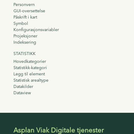
Personvern
GUI-oversettelse
Påskrift i kart
Symbol
Konfigurasjonsvariabler
Projeksjoner
Indeksering
STATISTIKK
Hovedkategorier
Statistikk-kategori
Legg til element
Statistisk arealtype
Datakilder
Dataview
Asplan Viak Digitale tjenester