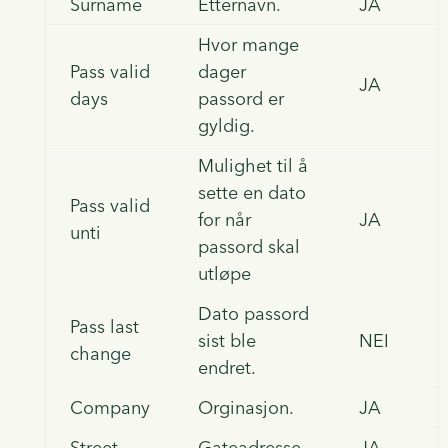
Surname
Etternavn.
JA
Hvor mange
Pass valid
dager
JA
days
passord er
gyldig.
Mulighet til å
sette en dato
Pass valid
for når
JA
unti
passord skal
utløpe
Dato passord
Pass last
sist ble
NEI
change
endret.
Company
Orginasjon.
JA
Street
Gateadresse.
JA