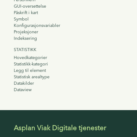
GUI-oversettelse
Påskrift i kart
Symbol
Konfigurasjonsvariabler
Projeksjoner
Indeksering
STATISTIKK
Hovedkategorier
Statistikk-kategori
Legg til element
Statistisk arealtype
Datakilder
Dataview
Asplan Viak Digitale tjenester